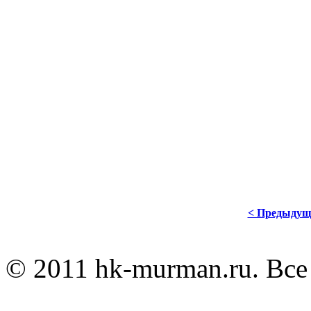
"Волга-Спорт-Арены" продолжи
которого проведёт два товарище
На 30 июля у команды запланир
ульяновской "Волгой", на 01 ав
Затем "Мурман" примет участие
который стартует 04 августа 202
< Предыдущ
© 2011 hk-murman.r