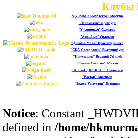
Клубы 
"Динамо-Крылатское" Москва
"Локомотив" Оренбург
"Универсал" Саратов
"Акжайык" Уральск
"Динамо-Маяк" Краснотурьинск
"СКА-Свердловск" Екатеринбург
"Никельщик" Верхний Уфалей
"Саяны-Хакасия" Абакан
"Волга-СДЮСШОР" Ульяновск
"Восток" Арсеньев
"Знамя-Удмуртия" Воткинск
Notice
: Constant _HWDV
defined in
/home/hkmurma