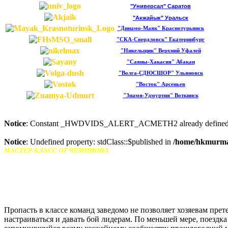
"Универсал" Саратов
"Акжайык" Уральск
"Динамо-Маяк" Краснотурьинск
"СКА-Свердловск" Екатеринбург
"Никельщик" Верхний Уфалей
"Саяны-Хакасия" Абакан
"Волга-СДЮСШОР" Ульяновск
"Восток" Арсеньев
"Знамя-Удмуртия" Воткинск
Notice
: Constant _HWDVIDS_ALERT_ACMETH2 already defined
Notice
: Undefined property: stdClass::$published in
/home/hkmurman
МАСТЕР-КЛАСС ОТ ЧЕМПИОНА
Один из чемпионов прошлого сезона, как и подобает, приехал в Мурманск в 
сыграли москвичи на матч меньше своих основных конкурентов. Поэтому зада
главное игре, место во главе турнирной таблицы.
Пропасть в классе команд заведомо не позволяет хозяевам пре
настраиваться и давать бой лидерам. По меньшей мере, поездка