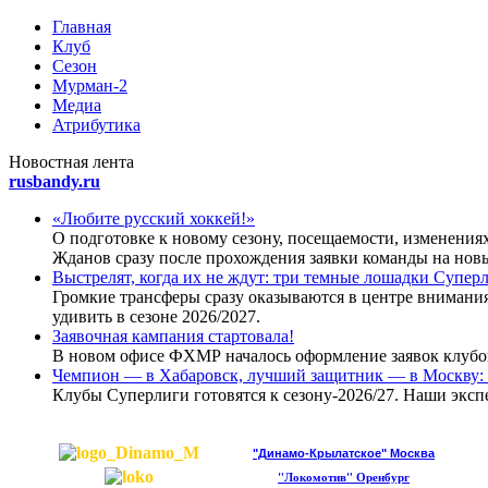
Главная
Клуб
Сезон
Мурман-2
Медиа
Атрибутика
Новoстная лента
rusbandy.ru
«Любите русский хоккей!»
О подготовке к новому сезону, посещаемости, изменени
Жданов сразу после прохождения заявки команды на новы
Выстрелят, когда их не ждут: три темные лошадки Супер
Громкие трансферы сразу оказываются в центре внимания
удивить в сезоне 2026/2027.
Заявочная кампания стартовала!
В новом офисе ФХМР началось оформление заявок клубов
Чемпион — в Хабаровск, лучший защитник — в Москву: 
Клубы Суперлиги готовятся к сезону-2026/27. Наши эксп
"Динамо-Крылатское" Москва
"Локомотив" Оренбург