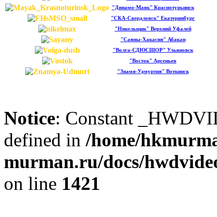
"Динамо-Маяк" Краснотурьинск
"СКА-Свердловск" Екатеринбург
"Никельщик" Верхний Уфалей
"Саяны-Хакасия" Абакан
"Волга-СДЮСШОР" Ульяновск
"Восток" Арсеньев
"Знамя-Удмуртия" Воткинск
Notice
: Constant _HWDV
defined in
/home/hkmurma
murman.ru/docs/hwdvideos
on line
1421