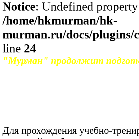
Notice
: Undefined property
/home/hkmurman/hk-
murman.ru/docs/plugins/
line
24
"Мурман" продолжит подготов
Сегодня ХК "Мурман" вылетел в
сбор, который продлится до 02 а
Для прохождения учебно-тренир