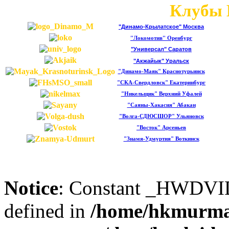
Клубы 
"Динамо-Крылатское" Москва
"Локомотив" Оренбург
"Универсал" Саратов
"Акжайык" Уральск
"Динамо-Маяк" Краснотурьинск
"СКА-Свердловск" Екатеринбург
"Никельщик" Верхний Уфалей
"Саяны-Хакасия" Абакан
"Волга-СДЮСШОР" Ульяновск
"Восток" Арсеньев
"Знамя-Удмуртия" Воткинск
Notice
: Constant _HWDV
defined in
/home/hkmurma