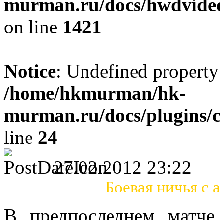
murman.ru/docs/hwdvideos
on line
1421
Notice
: Undefined property
/home/hkmurman/hk-
murman.ru/docs/plugins/
line
24
27.02.2012 23:22
Боевая ничья с
В предпоследнем матче