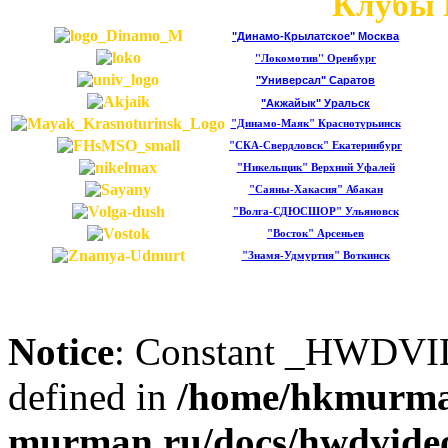
Клубы 
"Динамо-Крылатское" Москва
"Локомотив" Оренбург
"Универсал" Саратов
"Акжайык" Уральск
"Динамо-Маяк" Краснотурьинск
"СКА-Свердловск" Екатеринбург
"Никельщик" Верхний Уфалей
"Саяны-Хакасия" Абакан
"Волга-СДЮСШОР" Ульяновск
"Восток" Арсеньев
"Знамя-Удмуртия" Воткинск
Notice
: Constant _HWDV
defined in
/home/hkmurma
murman.ru/docs/hwdvideos