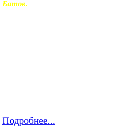
Батов.
Также в тренерский штаб войдут ст
тренер Владимир Глинский.
Справка:
Олег Валерьевич Батов
Родился 22 февраля 1965 года.
Мастер спорта. Воспитанник арханге
Игровая карьера. Выступал за клубы
(Новодвинск), "Север” (Северодвинс
“Нёсше” (Швеция), "Волга” (Ульянов
Подробнее...