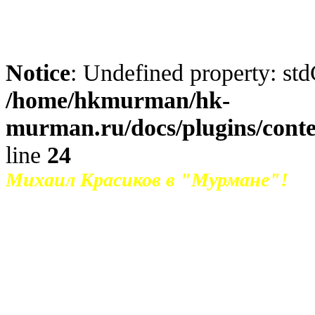
Notice
: Undefined property: std
/home/hkmurman/hk-
murman.ru/docs/plugins/cont
line
24
Михаил Красиков в "Мурмане"!
Хоккейный клуб "Мурман" и полуз
заключили контракт.
Михаил воспитанник краснотурьинс