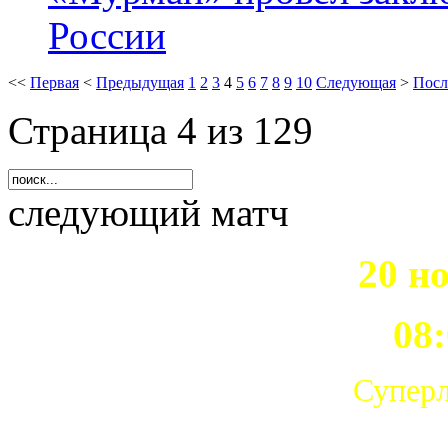
России
<<
Первая
<
Предыдущая
1
2
3
4
5
6
7
8
9
10
Следующая
>
Посл
Страница 4 из 129
следующий матч
20 н
08:
Суперл