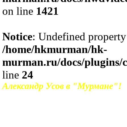
on line
1421
Notice
: Undefined property
/home/hkmurman/hk-
murman.ru/docs/plugins/
line
24
Александр Усов в "Мурмане"!
Хоккейный клуб "Мурман" и за
контракт.